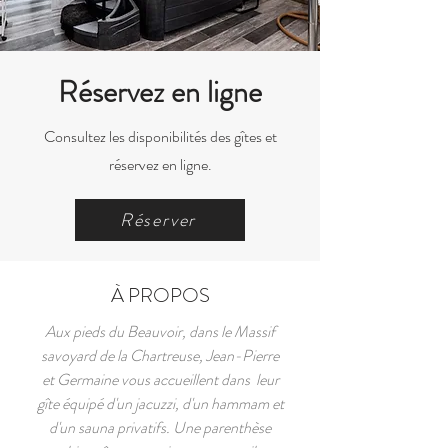
Réservez en ligne
Consultez les disponibilités des gîtes et
réservez en ligne.
Réserver
À PROPOS
Aux pieds du Beauvoir, dans le Massif
savoyard de la Chartreuse, Jean-Pierre
et Germaine vous accueillent dans leur
gîte équipé d'un jacuzzi, d'un hammam et
d'un sauna privatifs. Une parenthèse