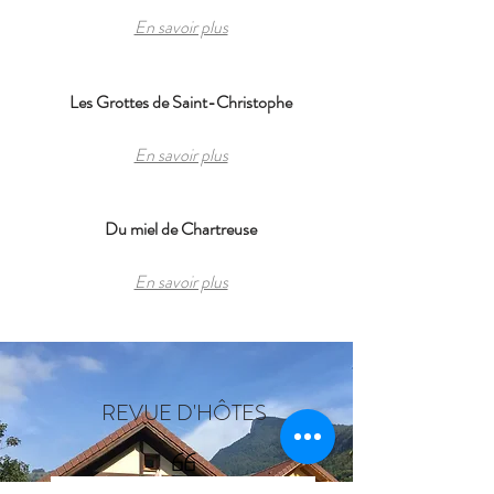
En savoir plus
Les Grottes de Saint-Christophe
En savoir plus
Du miel de Chartreuse
En savoir plus
REVUE D'HÔTES