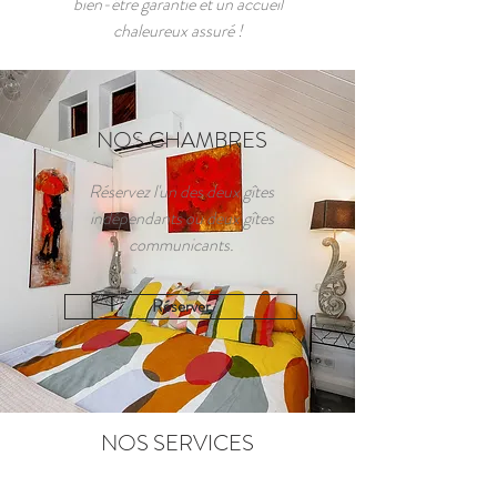
bien-être garantie et un accueil
chaleureux assuré !
NOS CHAMBRES
Réservez l'un des deux gîtes
indépendants ou deux gîtes
communicants.
Réserver
NOS SERVICES